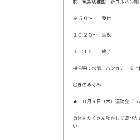
於：筑紫幼稚園 新コルバン館
９:５０～ 受付
１０:２０～ 活動
１１:１５ 終了
持ち物：水筒、ハンカチ ※上
〇きのみぐみ
★１０月９日（木）運動会ごっ
身体をたくさん動かして遊びた
い。