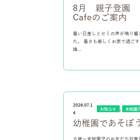
8月 親子登園
Cafeのご案内
暑い日差しとセミの声が鳴り響
た。 暑さも厳しくお家で過ご
緒...
2026.07.1
,
お知らせ
未就園
4
幼稚園であそぼ
０歳～未就園児のお友だち対象